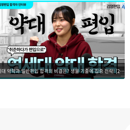
연세대 약학과 일반편입 합격의 비결은? 생물 기출에 집중 전략! [2026 합격생 인터뷰]