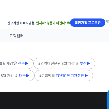
회
회원가입 프로모션
신규회원 100% 당첨,
던져라! 경품이 터진다! 🎯
고객센터
8월 개강🏆
신촌▶
#의약대전문관 8월 개강 💉
부산▶
8월 개강 💉
대구▶
#여름방학
TOEIC 단기완성🏁▶