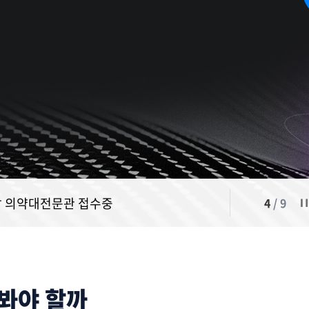
 의약대전문관 접수중
5
/
9
 봐야 할까