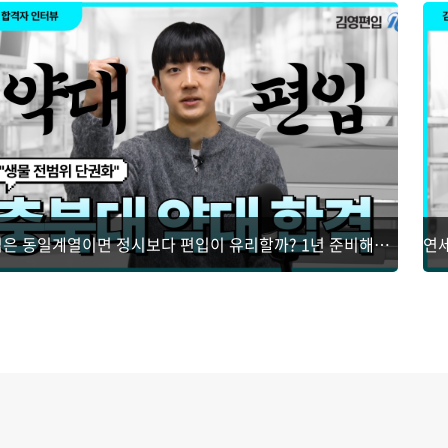
약대편입은 동일계열이면 정시보다 편입이 유리할까? 1년 준비해서 편입 8관왕 달성! [2026 합격생 인터뷰]