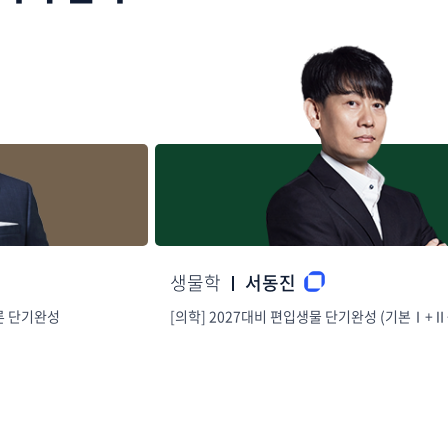
생물학
서동진
완성
[의학] 2027대비 편입생물 단기완성 (기본Ⅰ+Ⅱ+Ⅲ)