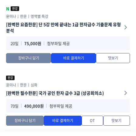
N
완강
윤미나
한문
영역별 특강
[완벽한 요즘한문] 단 5강 만에 끝내는 1급 한자급수 기출문제 유형
분석
20일
75,000원
첨부파일 제공
장바구니 담기
바로 결제하기
맛보기
완강
윤미나
한문
심화
[완벽한 필수한문] 국가 공인 한자 급수 3급 (상공회의소)
70일
490,000원
첨부파일 제공
장바구니 담기
바로 결제하기
OT
맛보기