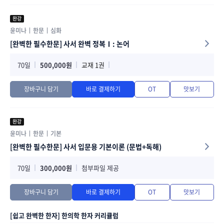
완강
윤미나
한문
심화
[완벽한 필수한문] 사서 완벽 정복Ⅰ: 논어
70일
500,000원
교재 1권
장바구니 담기
바로 결제하기
OT
맛보기
완강
윤미나
한문
기본
[완벽한 필수한문] 사서 입문용 기본이론 (문법+독해)
70일
300,000원
첨부파일 제공
장바구니 담기
바로 결제하기
OT
맛보기
[쉽고 완벽한 한자] 한의학 한자 커리큘럼