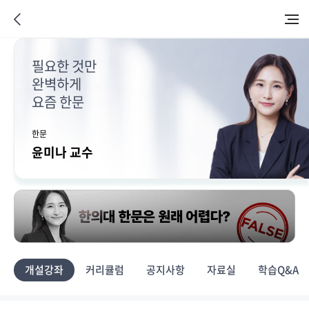
필요한 것만
완벽하게
요즘 한문
한문
윤미나 교수
개설강좌
커리큘럼
공지사항
자료실
학습Q&A